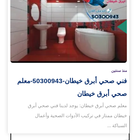
زيد
منذ سنتين
فني صحي أبرق خيطان-50300943-معلم
صحي أبرق خيطان
معلم صحي أبرق خيطان: يوجد لدينا فني صحي أبرق
خيطان ممتاز في تركيب الأدوات الصحية وأعمال
السباكة ...