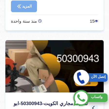
المزيد
15
منذ سنة واحدة
إتصل الآن
واتساب
تسليك مجاري الكويت-50300943-ابو