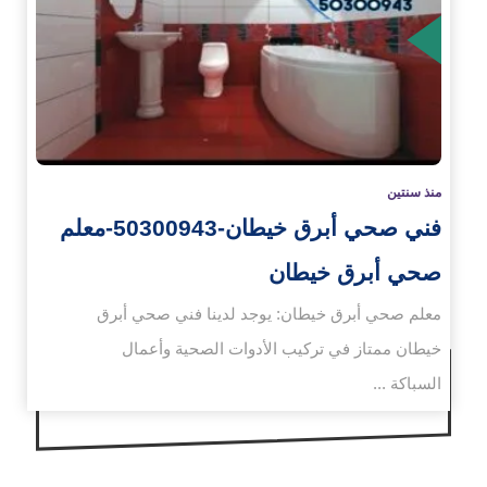
زيد
منذ سنتين
فني صحي أبرق خيطان-50300943-معلم
صحي أبرق خيطان
معلم صحي أبرق خيطان: يوجد لدينا فني صحي أبرق
خيطان ممتاز في تركيب الأدوات الصحية وأعمال
السباكة ...