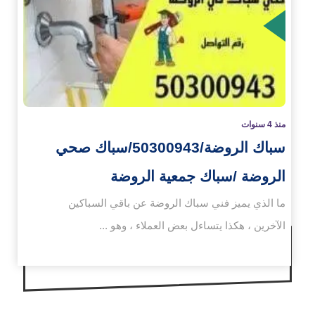
زيد
منذ 4 سنوات
سباك الروضة/50300943/سباك صحي
الروضة /سباك جمعية الروضة
ما الذي يميز فني سباك الروضة عن باقي السباكين
الآخرين ، هكذا يتساءل بعض العملاء ، وهو ...