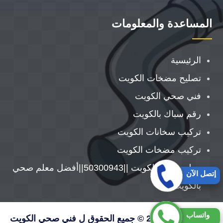
المساعدة والمعلومات
الرئيسية
تصليح مضخات الكويت
فني صحي الكويت
رقم سباك بالكويت
تركيب سخانات الكويت
تركيب مضخات الكويت
معلم صحي الكويت ||50300943||أفضل معلم صحي
إتصل الآن
بالكويت
واتساب
حقوق النشر 2026 © جميع الحقوق ل فني صحي الكويت