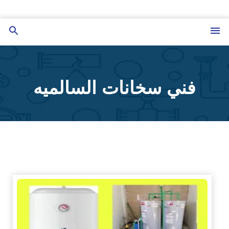
التجاوز
إلى
القائمة
بحث
المحتوى
عن
فني سخانات السالميه