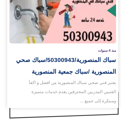
زيد
منذ 4 سنوات
سباك المنصورية/50300943/سباك صحي
المنصورية /سباك جمعية المنصورية
يعتبر فني صحي سباك المنصورية من افضل و اكفأ
الفنيين المدربين المحترفين يقدم خدمات متميزة
ومبتكرة إلى جميع ...