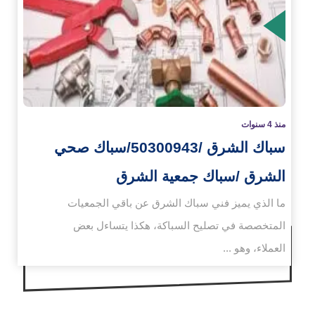
زيد
منذ 4 سنوات
سباك الشرق /50300943/سباك صحي
الشرق /سباك جمعية الشرق
ما الذي يميز فني سباك الشرق عن باقي الجمعيات
المتخصصة في تصليح السباكة، هكذا يتساءل بعض
العملاء، وهو ...