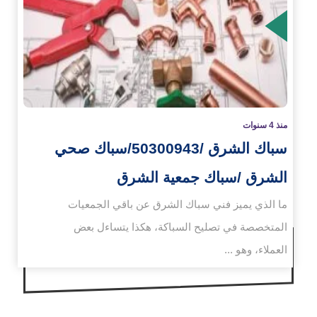
زيد
منذ 4 سنوات
سباك الشرق /50300943/سباك صحي
الشرق /سباك جمعية الشرق
ما الذي يميز فني سباك الشرق عن باقي الجمعيات
المتخصصة في تصليح السباكة، هكذا يتساءل بعض
العملاء، وهو ...