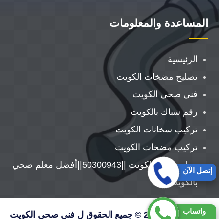
المساعدة والمعلومات
الرئيسية
تصليح مضخات الكويت
فني صحي الكويت
رقم سباك بالكويت
تركيب سخانات الكويت
تركيب مضخات الكويت
معلم صحي الكويت ||50300943||أفضل معلم صحي
إتصل الآن
بالكويت
واتساب
حقوق النشر 2026 © جميع الحقوق ل فني صحي الكويت