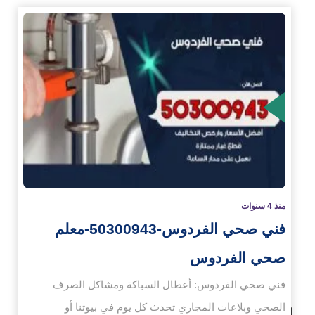
زيد
منذ 4 سنوات
فني صحي الفردوس-50300943-معلم
صحي الفردوس
فني صحي الفردوس: أعطال السباكة ومشاكل الصرف
الصحي وبلاعات المجاري تحدث كل يوم في بيوتنا أو