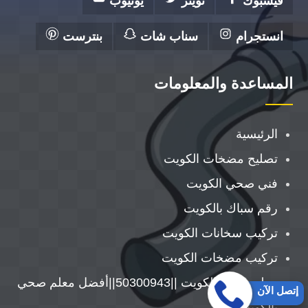
فيسبوك
تويتر
يوتيوب
انستجرام
سناب شات
بنترست
المساعدة والمعلومات
الرئيسية
تصليح مضخات الكويت
فني صحي الكويت
رقم سباك بالكويت
تركيب سخانات الكويت
تركيب مضخات الكويت
معلم صحي الكويت ||50300943||أفضل معلم صحي
إتصل الآن
بالكويت