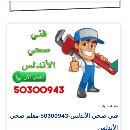
زيد
منذ 4 سنوات
فني صحي الأندلس-50300943-معلم صحي
الأندلس