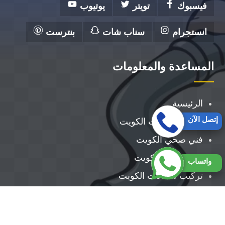
فيسبوك
تويتر
يوتيوب
انستجرام
سناب شات
بنترست
المساعدة والمعلومات
الرئيسية
إتصل الآن
تصليح مضخات الكويت
فني صحي الكويت
رقم سباك بالكويت
واتساب
تركيب سخانات الكويت
تركيب مضخات الكويت
معلم صحي الكويت ||50300943||أفضل معلم صحي