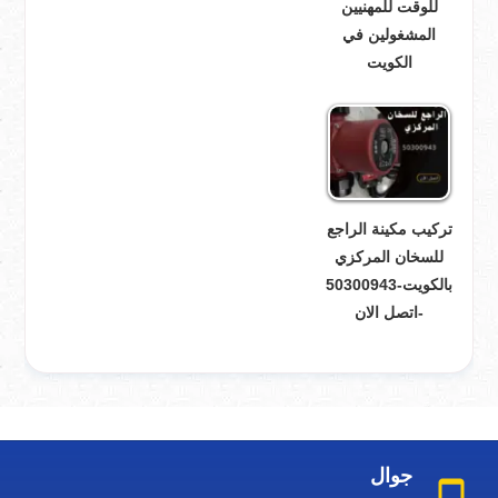
للوقت للمهنيين
المشغولين في
الكويت
تركيب مكينة الراجع
للسخان المركزي
بالكويت-50300943
-اتصل الان
جوال