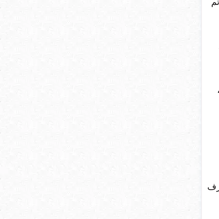
تم
عرف