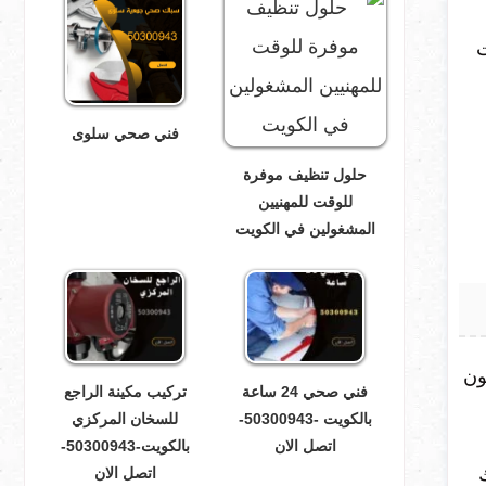
ت
فني صحي سلوى
حلول تنظيف موفرة
للوقت للمهنيين
المشغولين في الكويت
ون
فني صحي 24 ساعة
تركيب مكينة الراجع
بالكويت -50300943-
للسخان المركزي
اتصل الان
بالكويت-50300943-
اتصل الان