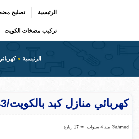
التجاوز
الرئيسية
تصليح مضخ
إلى
بحث
عن
المحتوى
تركيب مضخات الكويت
الرئيسية
كهربائي
كهربائي منازل كبد بالكويت/50300943/فني كهربائي منازل كبد
ahmed
منذ 4 سنوات
17
زيارة