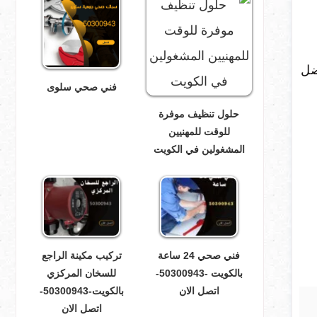
فضل
فني صحي سلوى
حلول تنظيف موفرة
للوقت للمهنيين
المشغولين في الكويت
فني صحي 24 ساعة
تركيب مكينة الراجع
بالكويت -50300943-
للسخان المركزي
اتصل الان
بالكويت-50300943-
اتصل الان