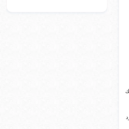
ك
لرد