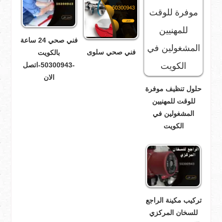
فني صحي 24 ساعة
فني صحي سلوى
بالكويت
-50300943-اتصل
الان
حلول تنظيف موفرة
للوقت للمهنيين
المشغولين في
الكويت
تركيب مكينة الراجع
للسخان المركزي