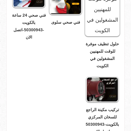
فني صحي 24 ساعة
فني صحي سلوى
بالكويت
-50300943-اتصل
الان
حلول تنظيف موفرة
للوقت للمهنيين
المشغولين في
الكويت
تركيب مكينة الراجع
للسخان المركزي
بالكويت-50300943