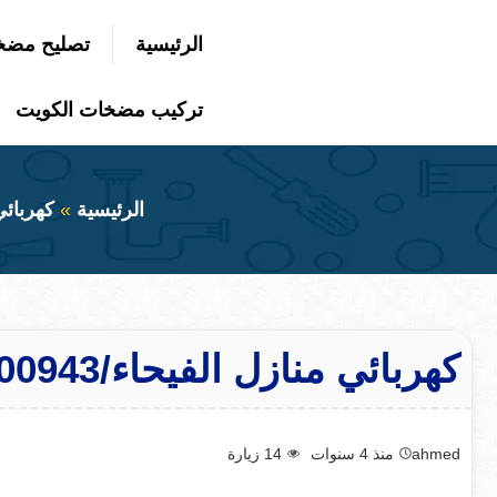
التجاوز
الرئيسية
تصليح مضخ
إلى
بحث
عن
المحتوى
تركيب مضخات الكويت
الرئيسية
كهربائي
كهربائي منازل الفيحاء/50300943/ فني كهربائي منازل الفيحاء
ahmed
منذ 4 سنوات
14
زيارة