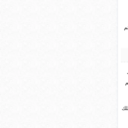
م
لك
م
لك