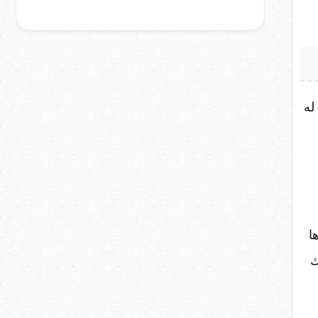
له
ا
ك