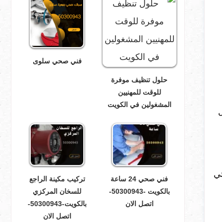
فني صحي سلوى
حلول تنظيف موفرة
للوقت للمهنيين
المشغولين في الكويت
تي
فني صحي 24 ساعة
تركيب مكينة الراجع
بالكويت -50300943-
للسخان المركزي
اتصل الان
بالكويت-50300943-
اتصل الان