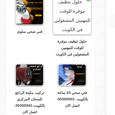
فني صحي سلوى
حلول تنظيف موفرة
للوقت للمهنيين
المشغولين في الكويت
فني صحي 24 ساعة
تركيب مكينة الراجع
بالكويت -50300943-
للسخان المركزي
اتصل الان
بالكويت-50300943-
اتصل الان