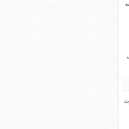
ه
دوث