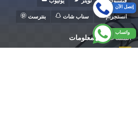
فيسبوك
تويتر
يوتيوب
إتصل الآن
انستجرام
سناب شات
بنترست
واتساب
المساعدة والمعلومات
الرئيسية
تصليح مضخات الكويت
فني صحي الكويت
رقم سباك بالكويت
تركيب سخانات الكويت
تركيب مضخات الكويت
معلم صحي الكويت ||50300943||أفضل معلم صحي