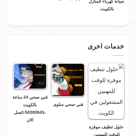
صيانة كهرباء المنازل
بالكويت
خدمات اخرى
فني صحي 24 ساعة
فني صحي سلوى
بالكويت
-50300943-اتصل
الان
حلول تنظيف موفرة
للوقت للمهنيين