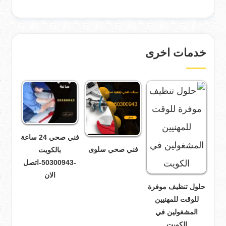
خدمات اخرى
فني صحي 24 ساعة
فني صحي سلوى
بالكويت
-50300943-اتصل
الان
حلول تنظيف موفرة
للوقت للمهنيين
المشغولين في
الكويت