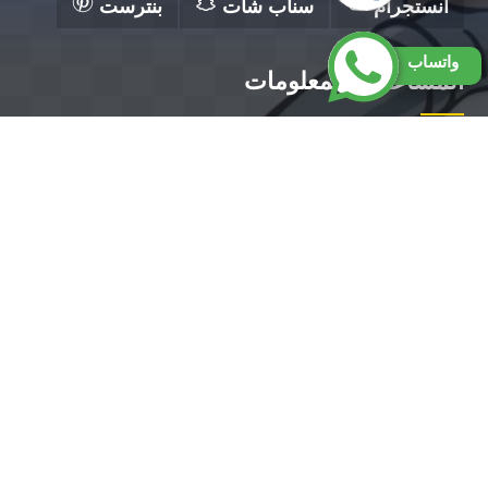
انستجرام
سناب شات
بنترست
واتساب
المساعدة والمعلومات
الرئيسية
تصليح مضخات الكويت
فني صحي الكويت
رقم سباك بالكويت
تركيب سخانات الكويت
تركيب مضخات الكويت
معلم صحي الكويت ||50300943||أفضل معلم صحي
بالكويت