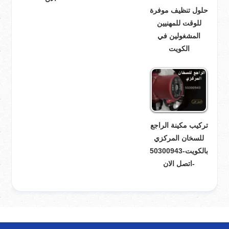
حلول تنظيف موفرة
للوقت للمهنيين
المشغولين في
الكويت
تركيب مكينة الراجع
للسخان المركزي
بالكويت-50300943
-اتصل الان