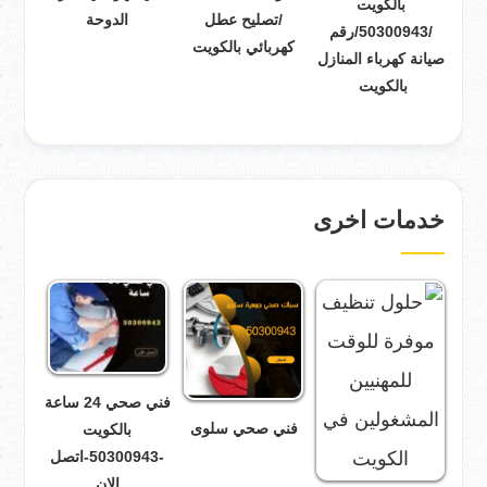
بالكويت
/تصليح عطل
الدوحة
/50300943/رقم
كهربائي بالكويت
صيانة كهرباء المنازل
بالكويت
خدمات اخرى
فني صحي 24 ساعة
فني صحي سلوى
بالكويت
-50300943-اتصل
الان