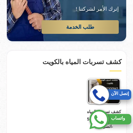
إترك الأمر لشركتنا !
طلب الخدمة
كشف تسربات المياه بالكويت
إتصل الآن
كشف تسريب المياه
واتساب
بالكويت-50300943
-اتصل الان