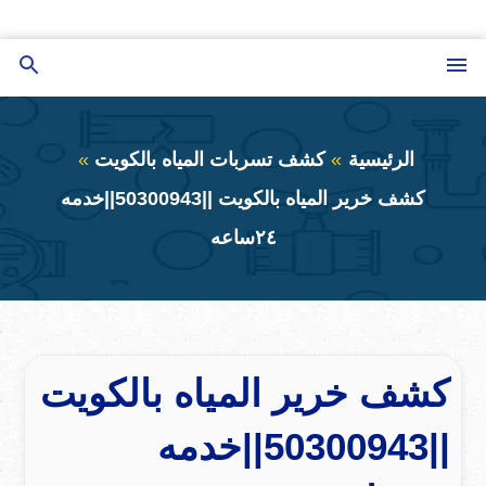
التجاوز
إلى
القائمة
بحث
المحتوى
عن
الرئيسية
كشف تسربات المياه بالكويت
كشف خرير المياه بالكويت ||50300943||خدمه
٢٤ساعه
كشف خرير المياه بالكويت
||50300943||خدمه