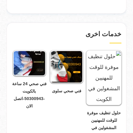
خدمات اخرى
فني صحي 24 ساعة
فني صحي سلوى
بالكويت
-50300943-اتصل
الان
حلول تنظيف موفرة
للوقت للمهنيين
المشغولين في