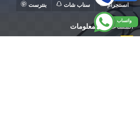
انستجرام
سناب شات
بنترست
واتساب
المساعدة والمعلومات
الرئيسية
تصليح مضخات الكويت
فني صحي الكويت
رقم سباك بالكويت
تركيب سخانات الكويت
تركيب مضخات الكويت
معلم صحي الكويت ||50300943||أفضل معلم صحي
بالكويت