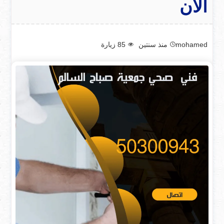
الان
mohamed
منذ سنتين
85
زيارة