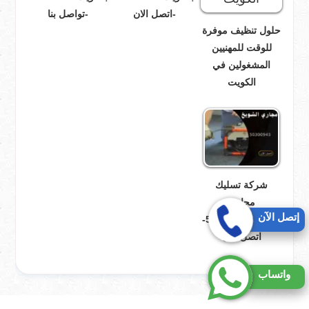
-اتصل الان
-تواصل بنا
حلول تنظيف موفرة
للوقت للمهنيين
المشغولين في
الكويت
شركة تسليك
مجاري
إتصل الآن
الشويخ-50300943-
اتصل الان
واتساب