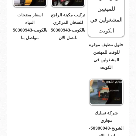
تركيب مكينة الراجع
اسعار مضخات
للسخان المركزي
المياه
بالكويت-50300943
بالكويت-50300943
-اتصل الان
-تواصل بنا
حلول تنظيف موفرة
للوقت للمهنيين
المشغولين في
الكويت
شركة تسليك
مجاري
الشويخ-50300943-
اتصل الان