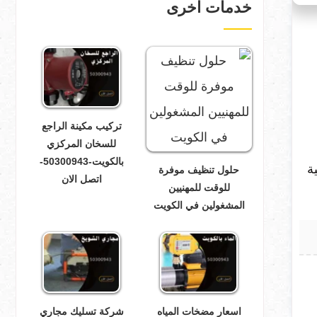
خدمات اخرى
تركيب مكينة الراجع
للسخان المركزي
بالكويت-50300943-
ة
حلول تنظيف موفرة
اتصل الان
للوقت للمهنيين
المشغولين في الكويت
اسعار مضخات المياه
شركة تسليك مجاري