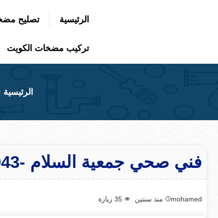
التجاوز
الرئيسية
تصليح مضخ
إلى
بحث
عن
المحتوى
تركيب مضخات الكويت
الرئيسية
فني صحي جمعية السلام -50300943-اتصل الان
mohamed
منذ سنتين
35
زيارة