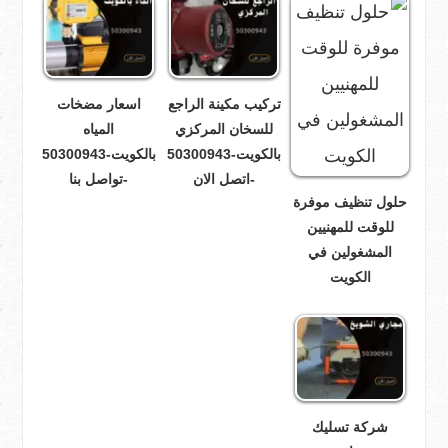
تركيب مكينة الراجع
اسعار مضخات
للسخان المركزي
المياه
بالكويت-50300943
بالكويت-50300943
-اتصل الان
-تواصل بنا
حلول تنظيف موفرة
للوقت للمهنيين
المشغولين في
الكويت
شركة تسليك