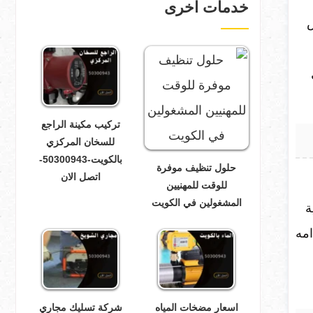
خدمات اخرى
ص
تركيب مكينة الراجع
للسخان المركزي
بالكويت-50300943-
حلول تنظيف موفرة
اتصل الان
للوقت للمهنيين
المشغولين في الكويت
ة
امه
اسعار مضخات المياه
شركة تسليك مجاري