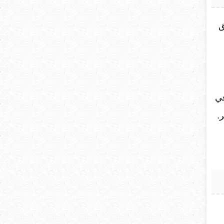
ق
في
.