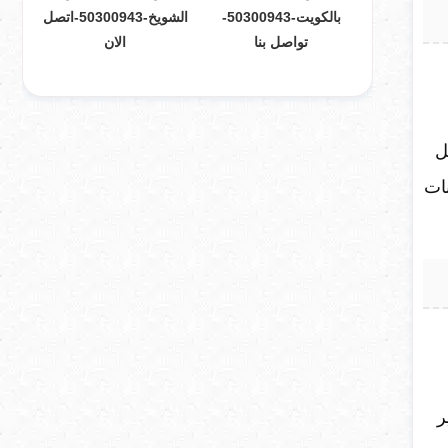
بالكويت-50300943-
الشويخ-50300943-اتصل
تواصل بنا
الان
ل
نات
ر