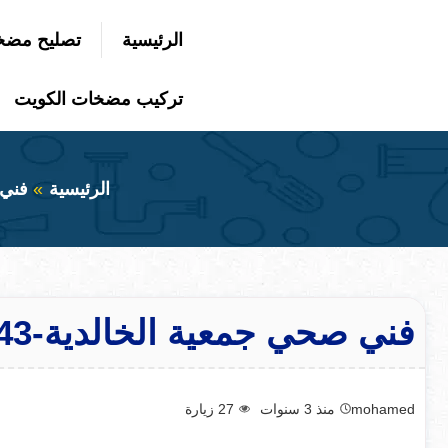
التجاوز
الرئيسية
تصليح مضخ
إلى
بحث
عن
المحتوى
تركيب مضخات الكويت
الرئيسية
فني
فني صحي جمعية الخالدية-50300943-صحي جمعية الخالدية
mohamed
منذ 3 سنوات
27
زيارة