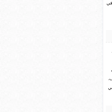
في
ف.
ي