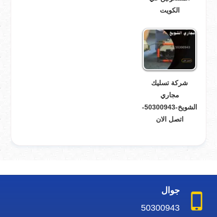
الكويت
شركة تسليك
مجاري
الشويخ-50300943-
اتصل الان
جوال
50300943