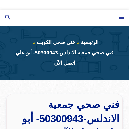
التجاوز
إلى
القائمة
بحث
المحتوى
عن
الرئيسية
فني صحي الكويت
فني صحي جمعية الاندلس-50300943- أبو علي
اتصل الآن
فني صحي جمعية
الاندلس-50300943- أبو