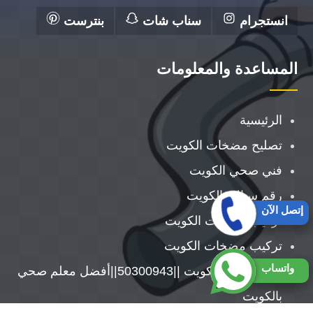
انستجرام
سناب شات
بنترست
المساعدة والمعلومات
الرئيسية
تصليح مضخات الكويت
فني صحي الكويت
رقم سباك بالكويت
إتصل الآن
تركيب سخانات الكويت
تركيب مضخات الكويت
واتساب
معلم صحي الكويت ||50300943||أفضل معلم صحي
بالكويت