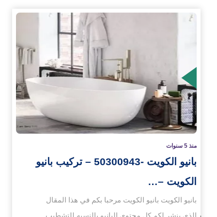
زيد
منذ 5 سنوات
بانيو الكويت -50300943 – تركيب بانيو
الكويت –…
بانيو الكويت بانيو الكويت مرحبا بكم في هذا المقال
الذي ينشر لكم كل محتوى البانيو بالنسبه للتشطيب ...