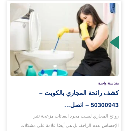
زيد
منذ سنة واحدة
كشف رائحة المجاري بالكويت –
50300943 – اتصل…
روائح المجاري ليست مجرد انبعاثات مزعجة تثير
الإحساس بعدم الراحة، بل هي أيضًا علامة على مشكلات