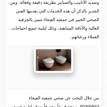
وتمديد الأنابيب والصنابير بطريقة دقيقة وفعالة. ومن
الجدير بالذكر أن هذه الخدمات التي يقدمها الفني
الصحي الخبير في جمعية الفيحاء تتميز بالحِرَفية
العالية والأناقة المتناهية، وذلك لتلبية جميع احتياجات
العملاء ورغباتهم.
من خلال البحث عن صحي جمعية الفيحاء
50300943، ستجد فريقاً محترفاً يهدف لتلبية جميع