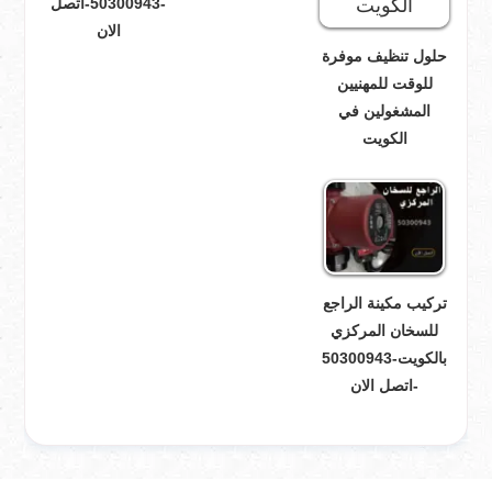
-50300943-اتصل
الان
حلول تنظيف موفرة
للوقت للمهنيين
المشغولين في
الكويت
تركيب مكينة الراجع
للسخان المركزي
بالكويت-50300943
-اتصل الان