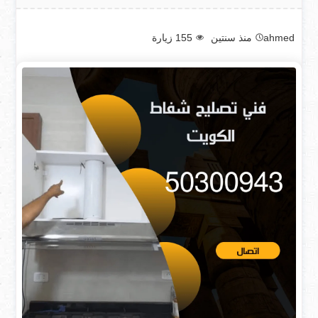
ahmed
منذ سنتين
155
زيارة