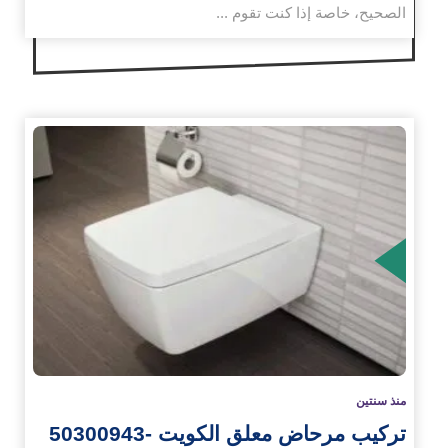
الصحيح، خاصة إذا كنت تقوم ...
زيد
منذ سنتين
تركيب مرحاض معلق الكويت -50300943