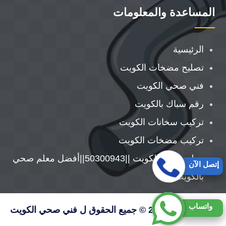
المساعدة والمعلومات
الرئيسية
تصليح مضخات الكويت
فني صحي الكويت
رقم سباك بالكويت
تركيب سخانات الكويت
تركيب مضخات الكويت
معلم صحي الكويت ||50300943||أفضل معلم صحي
إتصل الآن
بالكويت
واتساب
حقوق النشر 2026 © جميع الحقوق ل فني صحي الكويت