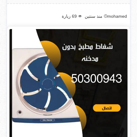
mohamed
منذ سنتين
69
زيارة