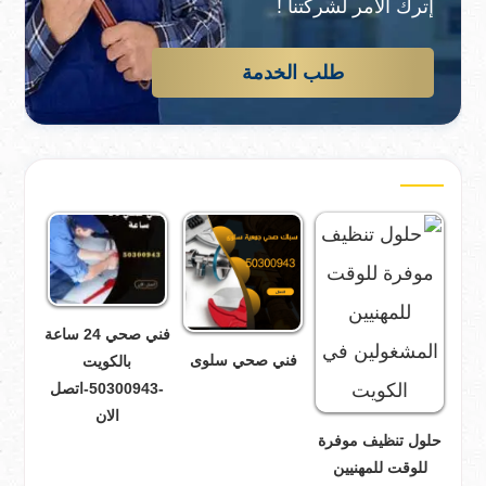
إترك الأمر لشركتنا !
طلب الخدمة
فني صحي 24 ساعة
فني صحي سلوى
بالكويت
-50300943-اتصل
الان
حلول تنظيف موفرة
للوقت للمهنيين