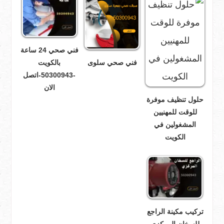
فني صحي 24 ساعة
فني صحي سلوى
بالكويت
-50300943-اتصل
الان
حلول تنظيف موفرة
للوقت للمهنيين
المشغولين في
الكويت
تركيب مكينة الراجع