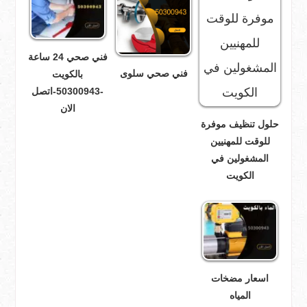
فني صحي 24 ساعة
فني صحي سلوى
بالكويت
-50300943-اتصل
الان
حلول تنظيف موفرة
للوقت للمهنيين
المشغولين في
الكويت
اسعار مضخات
المياه