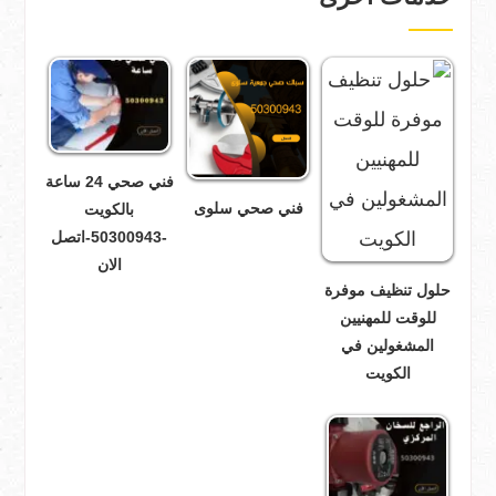
فني صحي 24 ساعة
فني صحي سلوى
بالكويت
-50300943-اتصل
الان
حلول تنظيف موفرة
للوقت للمهنيين
المشغولين في
الكويت