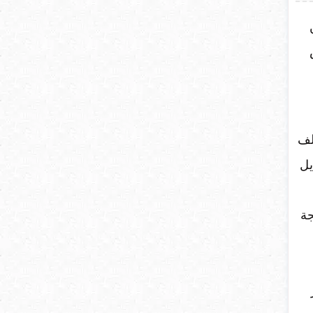
لف
يل
جة